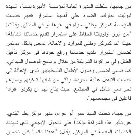
من جانبها، سلطت المديرة العامة لمؤسسة الأميرة بسمة، السيدة
فيوليت مبارك، الضوء على أهمية استمرار تقديم خدمات
المؤسسة كمركز وطني سواء في مقرها أو في الميدان. وقالت:
"من ابرز اولوياتنا الحفاظ على استمرار تقديم خدماتنا الشاملة،
حيث اننا كمركز وطني للموارد والاحالة، نسعى بشكل مستمر
لضمان استمرار تقديم خدماتنا ورفع جودها في مركز تأهيل
الطفل وفي مراكزنا الشريكة من خلال برنامج الوصول الميداني،
كما نسعى لضمان وصول الأطفال الفلسطينيين ذوي الإعاقة الى
خدمات التأهيل عالية الجودة، والتي من شانها تمكينهم واسرهم
نحو دمج شامل في المجتمع، حيث يتاح لهم ان يكونوا افرادا
فاعلين في مجتمعاتهم".
من جهته، تحدث السيد عمر أبو عرام، مدير مركز يطا البلدي،
عن تأثير هذه الشراكة مؤكدًا على التحول الايجابي الذي شهدته
الخدمات المقدمة في المركز. وقال: "هدفنا دائمًا كان تحسين