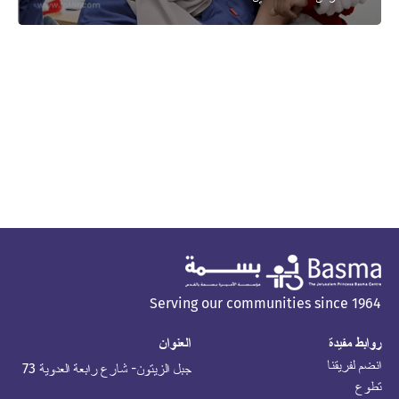
Serving our communities since 1964
روابط مفيدة
العنوان
انضم لفريقنا
جبل الزيتون- شارع رابعة العدوية 73
تطوع